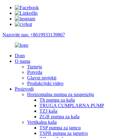
Nazovite nas: +8619933139867
Dom
O nama
Turneja
Potvrda
Glavni projekti
Produkcijski video
Proizvodi
Horizontalna pumpa za suspenziju
Th pumpa za kaša
TRUGA CUMPLARNA PUMP
TZJ kaša
ZGB pumpa za kaša
Vertikalna kaša
TSP pumpa za jamcu
TSPR pumpa za jamstvo