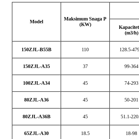
Maksimum Snaga P
Model
(KW)
Kapacite
(m3/h)
150ZJL-B55B
110
128.5-479
150ZJL-A35
37
99-364
100ZJL-A34
45
74-293
80ZJL-A36
45
50-201
80ZJL-A36B
45
51.1-220
65ZJL-A30
18.5
18-98