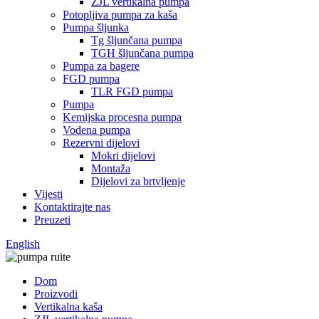
ZJL vertikalna pumpa
Potopljiva pumpa za kaša
Pumpa šljunka
Tg šljunčana pumpa
TGH šljunčana pumpa
Pumpa za bagere
FGD pumpa
TLR FGD pumpa
Pumpa
Kemijska procesna pumpa
Vodena pumpa
Rezervni dijelovi
Mokri dijelovi
Montaža
Dijelovi za brtvljenje
Vijesti
Kontaktirajte nas
Preuzeti
English
Dom
Proizvodi
Vertikalna kaša