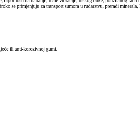
je, otpornosti na habanje, male vibracije, niskog buke, pouzdanog rada
ko se primjenjuju za transport sumora u rudarstvu, preradi minerala, kem
jeće ili anti-korozivnoj gumi.