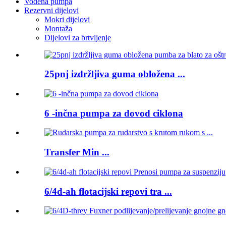
Vodena pumpa
Rezervni dijelovi
Mokri dijelovi
Montaža
Dijelovi za brtvljenje
25pnj izdržljiva guma obložena ...
6 -inčna pumpa za dovod ciklona
Transfer Min ...
6/4d-ah flotacijski repovi tra ...