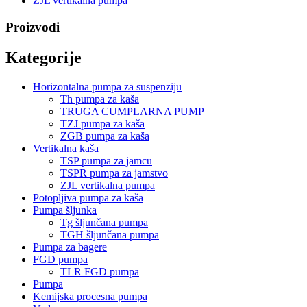
ZJL vertikalna pumpa
Proizvodi
Kategorije
Horizontalna pumpa za suspenziju
Th pumpa za kaša
TRUGA CUMPLARNA PUMP
TZJ pumpa za kaša
ZGB pumpa za kaša
Vertikalna kaša
TSP pumpa za jamcu
TSPR pumpa za jamstvo
ZJL vertikalna pumpa
Potopljiva pumpa za kaša
Pumpa šljunka
Tg šljunčana pumpa
TGH šljunčana pumpa
Pumpa za bagere
FGD pumpa
TLR FGD pumpa
Pumpa
Kemijska procesna pumpa