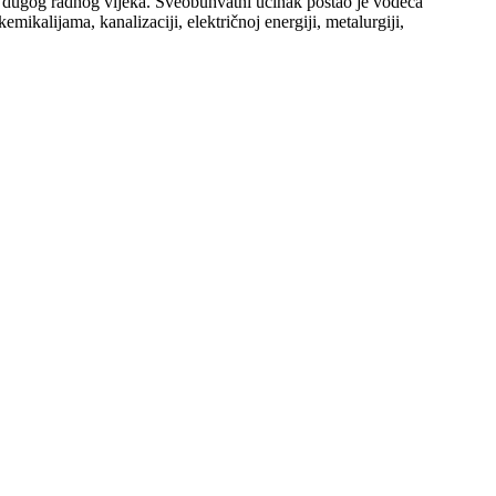
 i dugog radnog vijeka. Sveobuhvatni učinak postao je vodeća
ikalijama, kanalizaciji, električnoj energiji, metalurgiji,